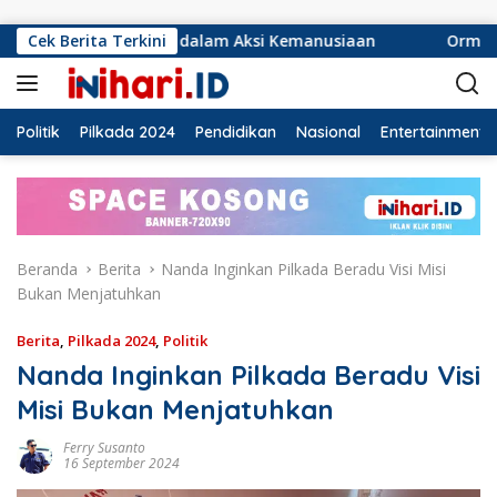
Langsung ke konten
sif dalam Aksi Kemanusiaan
Cek Berita Terkini
Ormas Laskar Lampung dan
Politik
Pilkada 2024
Pendidikan
Nasional
Entertainment
Beranda
Berita
Nanda Inginkan Pilkada Beradu Visi Misi
Bukan Menjatuhkan
Berita
,
Pilkada 2024
,
Politik
Nanda Inginkan Pilkada Beradu Visi
Misi Bukan Menjatuhkan
Ferry Susanto
16 September 2024