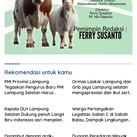
Rekomendasi untuk kamu
PMI Provinsi Lampung
Ormas Laskar Lampung dan
Tegaskan Pengurus Baru PMI
Grib jaya Lampung selatan
Lampung Selatan Harus
mengapresiasi dan ikut serta
Responsif dalam Aksi
Menjelang HUT Partai
Kemanusiaan
Demokrat ke 25 tahun, DPC
Kepala DLH Lampung
Warga Pertanyakan
(dewan pimpinan cabang)
Selatan Dukung penuh Langit
Legalitas Galian C di Sabah
Partai Demokrat Lampung
Biru indonesia asri menjelang
Balau, Dampak Lingkungan
Selatan gelar aksi bersih-
HUT Demokrat ke 25 Tahun
Kian Dikeluhkan
bersih pantai dan menanam
pohon
Disambut dengan arak-
Dugaan Peredaran Minyak