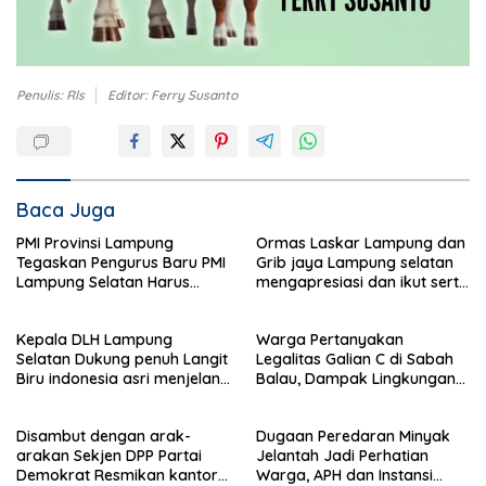
Penulis: Rls
Editor: Ferry Susanto
Baca Juga
PMI Provinsi Lampung
Ormas Laskar Lampung dan
Tegaskan Pengurus Baru PMI
Grib jaya Lampung selatan
Lampung Selatan Harus
mengapresiasi dan ikut serta
Responsif dalam Aksi
Menjelang HUT Partai
Kemanusiaan
Demokrat ke 25 tahun, DPC
Kepala DLH Lampung
Warga Pertanyakan
(dewan pimpinan cabang)
Selatan Dukung penuh Langit
Legalitas Galian C di Sabah
Partai Demokrat Lampung
Biru indonesia asri menjelang
Balau, Dampak Lingkungan
Selatan gelar aksi bersih-
HUT Demokrat ke 25 Tahun
Kian Dikeluhkan
bersih pantai dan menanam
pohon
Disambut dengan arak-
Dugaan Peredaran Minyak
arakan Sekjen DPP Partai
Jelantah Jadi Perhatian
Demokrat Resmikan kantor
Warga, APH dan Instansi