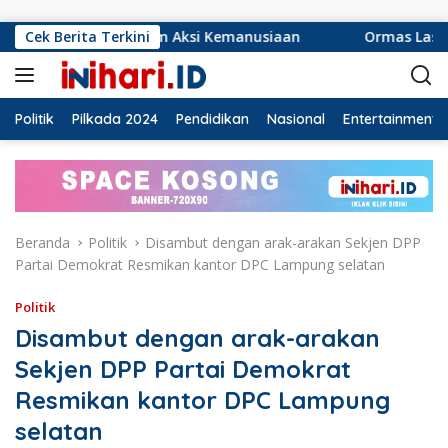
Langsung ke konten
Aksi Kemanusiaan
Cek Berita Terkini
Ormas Laskar Lampung dan Grib jaya 
Politik
Pilkada 2024
Pendidikan
Nasional
Entertainment
Beranda
Politik
Disambut dengan arak-arakan Sekjen DPP
Partai Demokrat Resmikan kantor DPC Lampung selatan
Politik
Disambut dengan arak-arakan
Sekjen DPP Partai Demokrat
Resmikan kantor DPC Lampung
selatan