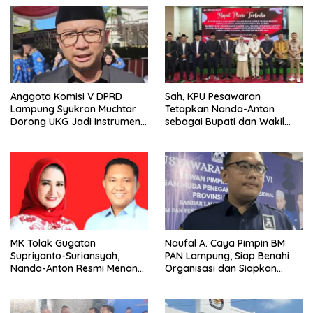
Anggota Komisi V DPRD
Sah, KPU Pesawaran
Lampung Syukron Muchtar
Tetapkan Nanda-Anton
Dorong UKG Jadi Instrumen
sebagai Bupati dan Wakil
Pemetaan dan Pembinaan
Bupati Terpilih
Guru yang Berkelanjutan
MK Tolak Gugatan
Naufal A. Caya Pimpin BM
Supriyanto-Suriansyah,
PAN Lampung, Siap Benahi
Nanda-Anton Resmi Menang
Organisasi dan Siapkan
Pilkada Pesawaran
Kader Hadapi Pemilu 2029