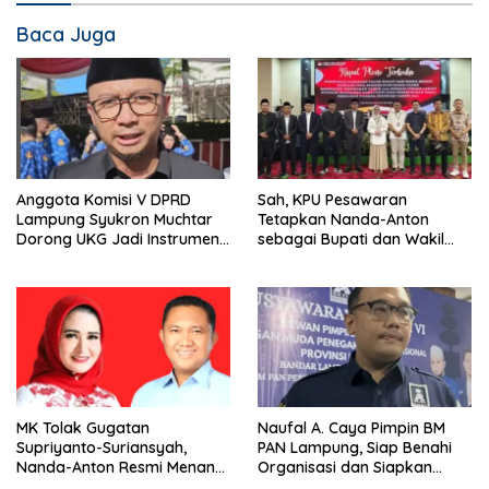
Baca Juga
Anggota Komisi V DPRD
Sah, KPU Pesawaran
Lampung Syukron Muchtar
Tetapkan Nanda-Anton
Dorong UKG Jadi Instrumen
sebagai Bupati dan Wakil
Pemetaan dan Pembinaan
Bupati Terpilih
Guru yang Berkelanjutan
MK Tolak Gugatan
Naufal A. Caya Pimpin BM
Supriyanto-Suriansyah,
PAN Lampung, Siap Benahi
Nanda-Anton Resmi Menang
Organisasi dan Siapkan
Pilkada Pesawaran
Kader Hadapi Pemilu 2029