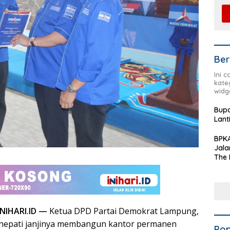
Ber
Ini 
kate
widg
Bupa
Lant
BPKA
Jala
The 
Terd
Aset
Dae
NIHARI.ID —
Ketua DPD Partai Demokrat Lampung,
enepati janjinya membangun kantor permanen
Pop