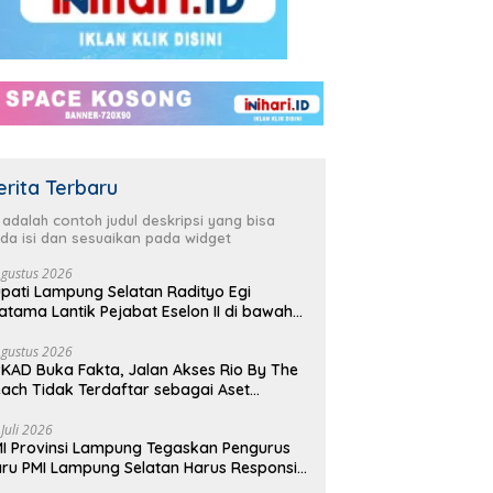
erita Terbaru
i adalah contoh judul deskripsi yang bisa
da isi dan sesuaikan pada widget
Agustus 2026
pati Lampung Selatan Radityo Egi
atama Lantik Pejabat Eselon II di bawah
yover Natar
Agustus 2026
KAD Buka Fakta, Jalan Akses Rio By The
ach Tidak Terdaftar sebagai Aset
merintah Daerah
 Juli 2026
I Provinsi Lampung Tegaskan Pengurus
ru PMI Lampung Selatan Harus Responsif
lam Aksi Kemanusiaan