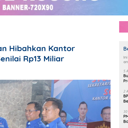
an Hibahkan Kantor
B
ilai Rp13 Miliar
In
an
5 
Bu
Pr
Fl
2 
BP
Be
Pe
30
PM
Ba
da