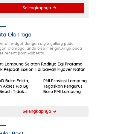
Selengkapnya
ita Olahraga
contoh widget dengan style gallery pada
gori olahraga, anda bisa mengaturnya pada
et recent post wpberita.
ti Lampung Selatan Radityo Egi Pratama
ik Pejabat Eselon II di bawah Flyover Natar
D Buka Fakta,
PMI Provinsi Lampung
n Akses Rio By
Tegaskan Pengurus
Beach Tidak
Baru PMI Lampung
aftar sebagai
Selatan Harus
 Pemerintah
Responsif dalam Aksi
rah
Kemanusiaan
Selengkapnya
ular Post