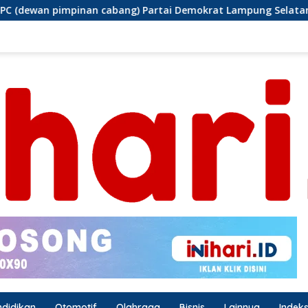
 Partai Demokrat Lampung Selatan gelar aksi bersih-bersih p
ndidikan
Otomotif
Olahraga
Bisnis
Lainnya
Indek