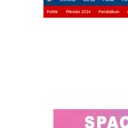
o
m
Politik
Pilkada 2024
Pendidikan
e