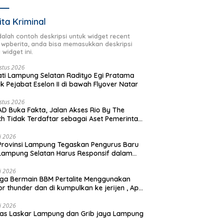
ita Kriminal
adalah contoh deskripsi untuk widget recent
 wpberita, anda bisa memasukkan deskripsi
 widget ini.
stus 2026
ti Lampung Selatan Radityo Egi Pratama
ik Pejabat Eselon II di bawah Flyover Natar
stus 2026
D Buka Fakta, Jalan Akses Rio By The
h Tidak Terdaftar sebagai Aset Pemerintah
rah
li 2026
Provinsi Lampung Tegaskan Pengurus Baru
Lampung Selatan Harus Responsif dalam
 Kemanusiaan
li 2026
ga Bermain BBM Pertalite Menggunakan
r thunder dan di kumpulkan ke jerijen , Apri
 Sorotan Warga
li 2026
as Laskar Lampung dan Grib jaya Lampung