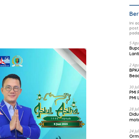
Ber
Ini 
post
pada
5 Agu
Bupa
Lant
2 Agu
BPKA
Beac
Dae
30 Ju
PMI 
PMI 
Aksi
28 Ju
Didu
moto
Jadi
24 Ju
Orm