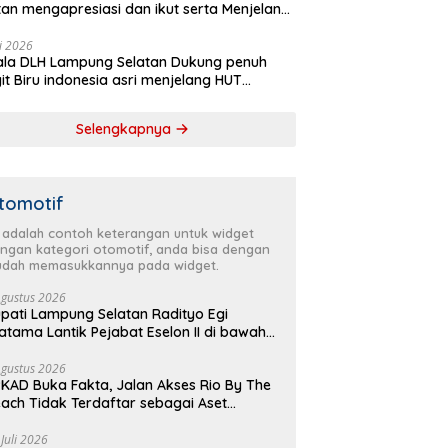
tan mengapresiasi dan ikut serta Menjelang
Partai Demokrat ke 25 tahun, DPC (dewan
inan cabang) Partai Demokrat Lampung
li 2026
la DLH Lampung Selatan Dukung penuh
tan gelar aksi bersih-bersih pantai dan
it Biru indonesia asri menjelang HUT
anam pohon
krat ke 25 Tahun
Selengkapnya
tomotif
i adalah contoh keterangan untuk widget
ngan kategori otomotif, anda bisa dengan
dah memasukkannya pada widget.
Agustus 2026
pati Lampung Selatan Radityo Egi
atama Lantik Pejabat Eselon II di bawah
yover Natar
Agustus 2026
KAD Buka Fakta, Jalan Akses Rio By The
ach Tidak Terdaftar sebagai Aset
merintah Daerah
 Juli 2026