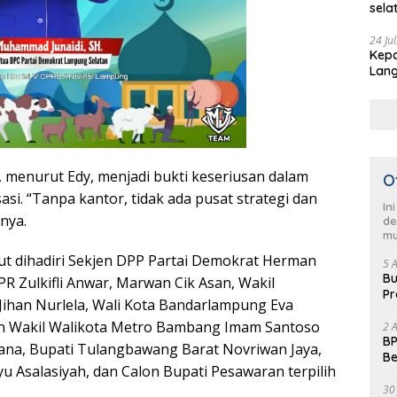
sela
HUT 
pimp
24 Ju
Kepa
Sela
Lang
men
Demo
, menurut Edy, menjadi bukti keseriusan dalam
O
i. “Tanpa kantor, tidak ada pusat strategi dan
In
rnya.
de
mu
ut dihadiri Sekjen DPP Partai Demokrat Herman
5 
Bu
R Zulkifli Anwar, Marwan Cik Asan, Wakil
Pr
ihan Nurlela, Wali Kota Bandarlampung Eva
Fl
an Wakil Walikota Metro Bambang Imam Santoso
2 
BP
dana, Bupati Tulangbawang Barat Novriwan Jaya,
Be
u Asalasiyah, dan Calon Bupati Pesawaran terpilih
Pe
30