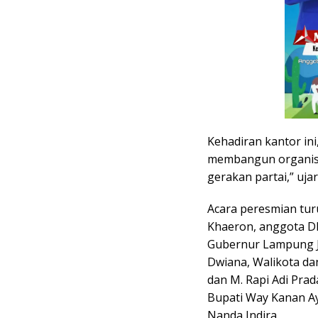
Kehadiran kantor ini
membangun organisas
gerakan partai,” uja
Acara peresmian tur
Khaeron, anggota DP
Gubernur Lampung J
Dwiana, Walikota d
dan M. Rapi Adi Pra
Bupati Way Kanan Ay
Nanda Indira.