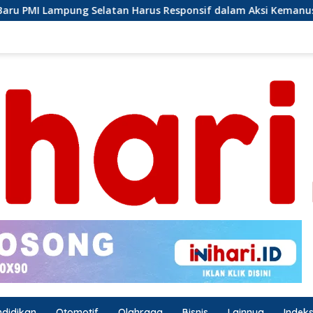
arus Responsif dalam Aksi Kemanusiaan
Ormas Laskar 
ndidikan
Otomotif
Olahraga
Bisnis
Lainnya
Indek