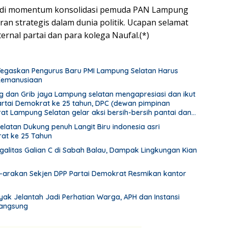
njadi momentum konsolidasi pemuda PAN Lampung
an strategis dalam dunia politik. Ucapan selamat
ternal partai dan para kolega Naufal.(*)
Tegaskan Pengurus Baru PMI Lampung Selatan Harus
 Kemanusiaan
dan Grib jaya Lampung selatan mengapresiasi dan ikut
artai Demokrat ke 25 tahun, DPC (dewan pimpinan
at Lampung Selatan gelar aksi bersih-bersih pantai dan
latan Dukung penuh Langit Biru indonesia asri
at ke 25 Tahun
alitas Galian C di Sabah Balau, Dampak Lingkungan Kian
-arakan Sekjen DPP Partai Demokrat Resmikan kantor
ak Jelantah Jadi Perhatian Warga, APH dan Instansi
Langsung