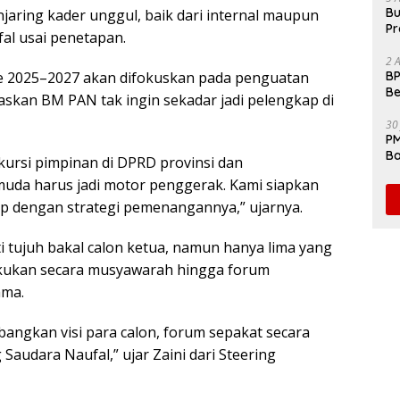
Bu
aring kader unggul, baik dari internal maupun
Pr
fal usai penetapan.
Fl
2 
e 2025–2027 akan difokuskan pada penguatan
BP
Be
askan BM PAN tak ingin sekadar jadi pelengkap di
Pe
30
PM
Ba
ursi pimpinan di DPRD provinsi dan
da
uda harus jadi motor penggerak. Kami siapkan
ap dengan strategi pemenangannya,” ujarnya.
i tujuh bakal calon ketua, namun hanya lima yang
lakukan secara musyawarah hingga forum
ama.
angkan visi para calon, forum sepakat secara
audara Naufal,” ujar Zaini dari Steering