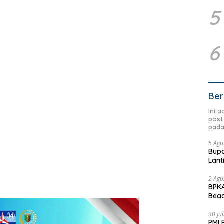
5
6
Ber
Ini 
post
pada
5 Agu
Bupa
Lant
2 Agu
BPKA
Beac
Dae
30 Ju
PMI 