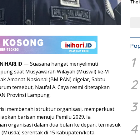
The 
Terd
Aset
Dae
Pop
1
NIHARI.ID —
Suasana hangat menyelimuti
pung saat Musyawarah Wilayah (Muswil) ke-VI
ak Amanat Nasional (BM PAN) digelar, Sabtu
2
orum tersebut, Naufal A. Caya resmi ditetapkan
AN Provinsi Lampung.
3
isi membenahi struktur organisasi, memperkuat
yiapkan barisan menuju Pemilu 2029. Ia
4
an organisasi dalam dua bulan ke depan, termasuk
(Musda) serentak di 15 kabupaten/kota.