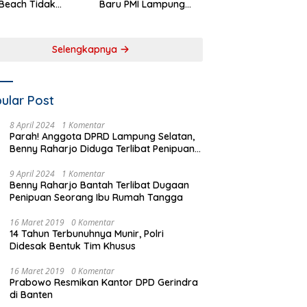
Beach Tidak
Baru PMI Lampung
aftar sebagai
Selatan Harus
 Pemerintah
Responsif dalam Aksi
rah
Kemanusiaan
Selengkapnya
ular Post
8 April 2024
1 Komentar
Parah! Anggota DPRD Lampung Selatan,
Benny Raharjo Diduga Terlibat Penipuan
Seorang Ibu Rumah Tangga
9 April 2024
1 Komentar
Benny Raharjo Bantah Terlibat Dugaan
Penipuan Seorang Ibu Rumah Tangga
16 Maret 2019
0 Komentar
14 Tahun Terbunuhnya Munir, Polri
Didesak Bentuk Tim Khusus
16 Maret 2019
0 Komentar
Prabowo Resmikan Kantor DPD Gerindra
di Banten