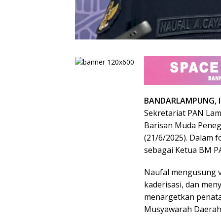
BANDARLAMPUNG, I
Sekretariat PAN Lam
Barisan Muda Peneg
(21/6/2025). Dalam f
sebagai Ketua BM P
Naufal mengusung v
kaderisasi, dan men
menargetkan penata
Musyawarah Daerah 