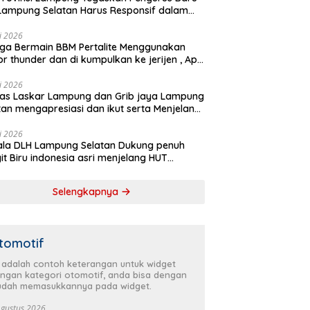
Lampung Selatan Harus Responsif dalam
 Kemanusiaan
li 2026
ga Bermain BBM Pertalite Menggunakan
r thunder dan di kumpulkan ke jerijen , Apri
 Sorotan Warga
li 2026
as Laskar Lampung dan Grib jaya Lampung
tan mengapresiasi dan ikut serta Menjelang
Partai Demokrat ke 25 tahun, DPC (dewan
inan cabang) Partai Demokrat Lampung
li 2026
la DLH Lampung Selatan Dukung penuh
tan gelar aksi bersih-bersih pantai dan
it Biru indonesia asri menjelang HUT
anam pohon
krat ke 25 Tahun
Selengkapnya
tomotif
i adalah contoh keterangan untuk widget
ngan kategori otomotif, anda bisa dengan
dah memasukkannya pada widget.
Agustus 2026