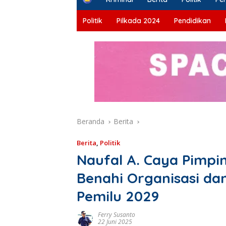
o
m
Politik
Pilkada 2024
Pendidikan
e
Beranda
Berita
Berita
,
Politik
Naufal A. Caya Pimp
Benahi Organisasi da
Pemilu 2029
Ferry Susanto
22 Juni 2025