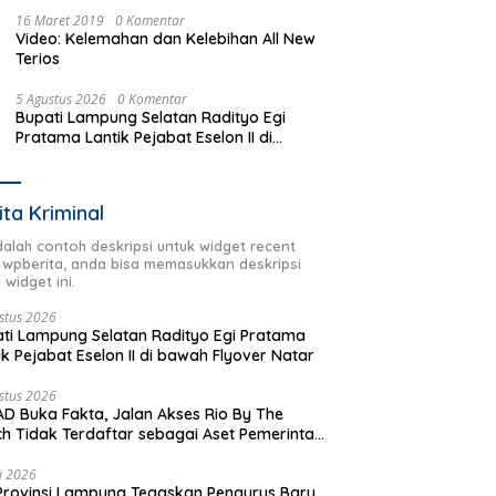
16 Maret 2019
0 Komentar
Video: Kelemahan dan Kelebihan All New
Terios
5 Agustus 2026
0 Komentar
Bupati Lampung Selatan Radityo Egi
Pratama Lantik Pejabat Eselon II di
bawah Flyover Natar
ita Kriminal
adalah contoh deskripsi untuk widget recent
 wpberita, anda bisa memasukkan deskripsi
 widget ini.
stus 2026
ti Lampung Selatan Radityo Egi Pratama
ik Pejabat Eselon II di bawah Flyover Natar
stus 2026
D Buka Fakta, Jalan Akses Rio By The
h Tidak Terdaftar sebagai Aset Pemerintah
rah
li 2026
Provinsi Lampung Tegaskan Pengurus Baru