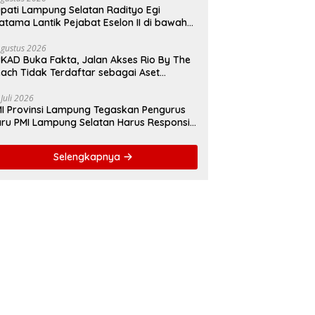
pati Lampung Selatan Radityo Egi
atama Lantik Pejabat Eselon II di bawah
yover Natar
Agustus 2026
KAD Buka Fakta, Jalan Akses Rio By The
ach Tidak Terdaftar sebagai Aset
merintah Daerah
 Juli 2026
I Provinsi Lampung Tegaskan Pengurus
ru PMI Lampung Selatan Harus Responsif
lam Aksi Kemanusiaan
Selengkapnya