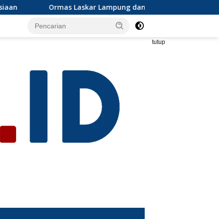
Lampung dan Grib jaya Lampung selatan mengapresiasi dan iku
tutup
s