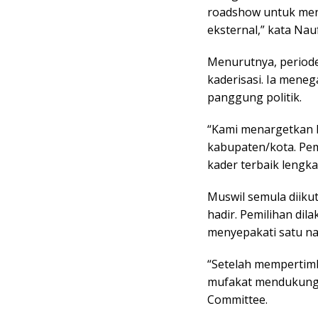
roadshow untuk menj
eksternal,” kata Nau
Menurutnya, period
kaderisasi. Ia meneg
panggung politik.
“Kami menargetkan k
kabupaten/kota. Pem
kader terbaik lengk
Muswil semula diikut
hadir. Pemilihan di
menyepakati satu n
“Setelah mempertimb
mufakat mendukung S
Committee.