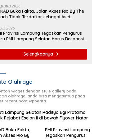
yover Natar
Agustus 2026
KAD Buka Fakta, Jalan Akses Rio By The
ach Tidak Terdaftar sebagai Aset
merintah Daerah
 Juli 2026
I Provinsi Lampung Tegaskan Pengurus
ru PMI Lampung Selatan Harus Responsif
lam Aksi Kemanusiaan
Selengkapnya
ita Olahraga
contoh widget dengan style gallery pada
gori olahraga, anda bisa mengaturnya pada
et recent post wpberita.
ti Lampung Selatan Radityo Egi Pratama
ik Pejabat Eselon II di bawah Flyover Natar
D Buka Fakta,
PMI Provinsi Lampung
n Akses Rio By
Tegaskan Pengurus