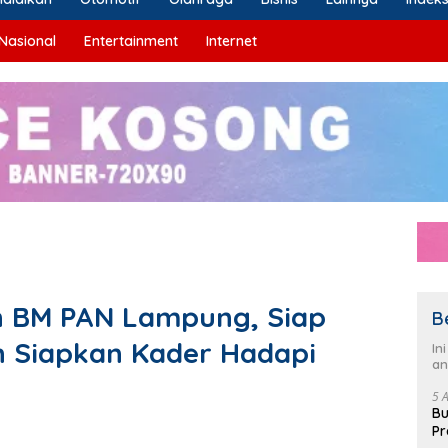
Nasional
Entertainment
Internet
in BM PAN Lampung, Siap
B
n Siapkan Kader Hadapi
In
an
5 
Bu
Pr