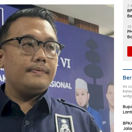
Fl
2 
BP
Be
Pe
30
PM
Ba
da
Ber
Ini 
kate
widg
Bupa
Lant
BPKA
Jala