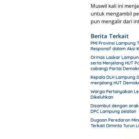
Muswil kali ini me
untuk mengambil per
pun mengalir dari in
Berita Terkait
PMI Provinsi Lampung 
Responsif dalam Aksi
Ormas Laskar Lampung 
serta Menjelang HUT P
cabang) Partai Demokr
menanam pohon
Kepala DLH Lampung Se
menjelang HUT Demokr
Warga Pertanyakan Leg
Dikeluhkan
Disambut dengan arak
DPC Lampung selatan
Dugaan Peredaran Miny
Terkait Diminta Turun 