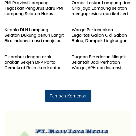
PMI Provinsi Lampung
Ormas Laskar Lampung dan
Tegaskan Pengurus Baru PMI
Grib jaya Lampung selatan
Lampung Selatan Harus
mengapresiasi dan ikut serta
Responsif dalam Aksi
Menjelang HUT Partai
Kemanusiaan
Demokrat ke 25 tahun, DPC
Kepala DLH Lampung
Warga Pertanyakan
(dewan pimpinan cabang)
Selatan Dukung penuh Langit
Legalitas Galian C di Sabah
Partai Demokrat Lampung
Biru indonesia asri menjelang
Balau, Dampak Lingkungan
Selatan gelar aksi bersih-
HUT Demokrat ke 25 Tahun
Kian Dikeluhkan
bersih pantai dan menanam
pohon
Disambut dengan arak-
Dugaan Peredaran Minyak
arakan Sekjen DPP Partai
Jelantah Jadi Perhatian
Demokrat Resmikan kantor
Warga, APH dan Instansi
DPC Lampung selatan
Terkait Diminta Turun
Langsung
Tambah Komentar