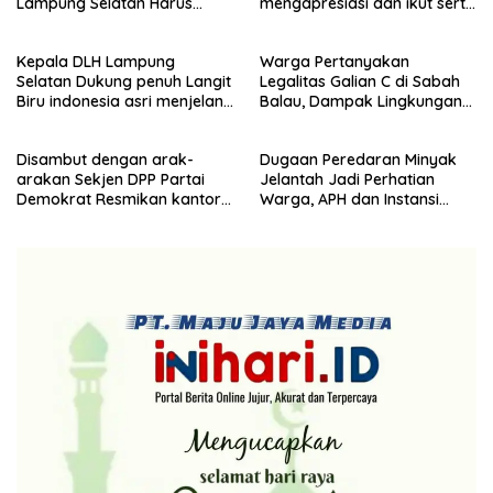
Lampung Selatan Harus
mengapresiasi dan ikut serta
Responsif dalam Aksi
Menjelang HUT Partai
Kemanusiaan
Demokrat ke 25 tahun, DPC
Kepala DLH Lampung
Warga Pertanyakan
(dewan pimpinan cabang)
Selatan Dukung penuh Langit
Legalitas Galian C di Sabah
Partai Demokrat Lampung
Biru indonesia asri menjelang
Balau, Dampak Lingkungan
Selatan gelar aksi bersih-
HUT Demokrat ke 25 Tahun
Kian Dikeluhkan
bersih pantai dan menanam
pohon
Disambut dengan arak-
Dugaan Peredaran Minyak
arakan Sekjen DPP Partai
Jelantah Jadi Perhatian
Demokrat Resmikan kantor
Warga, APH dan Instansi
DPC Lampung selatan
Terkait Diminta Turun
Langsung