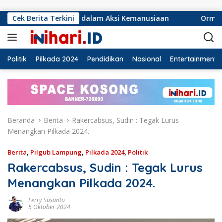
Langsung ke konten
nsif dalam Aksi Kemanusiaan
Cek Berita Terkini
Ormas Laskar Lampung da
Politik
Pilkada 2024
Pendidikan
Nasional
Entertainment
Beranda
Berita
Rakercabsus, Sudin : Tegak Lurus
Menangkan Pilkada 2024.
Berita
,
Pilgub Lampung
,
Pilkada 2024
,
Politik
Rakercabsus, Sudin : Tegak Lurus
Menangkan Pilkada 2024.
Ferry Susanto
5 Oktober 2024