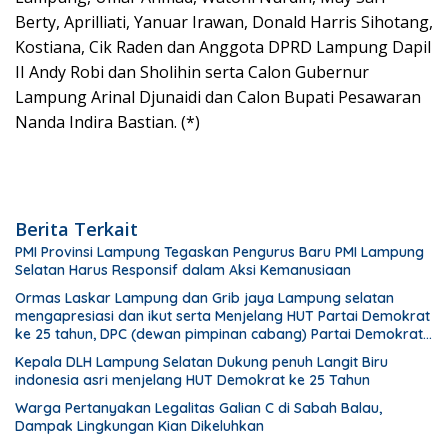
Berty, Aprilliati, Yanuar Irawan, Donald Harris Sihotang,
Kostiana, Cik Raden dan Anggota DPRD Lampung Dapil
II Andy Robi dan Sholihin serta Calon Gubernur
Lampung Arinal Djunaidi dan Calon Bupati Pesawaran
Nanda Indira Bastian. (*)
Berita Terkait
PMI Provinsi Lampung Tegaskan Pengurus Baru PMI Lampung
Selatan Harus Responsif dalam Aksi Kemanusiaan
Ormas Laskar Lampung dan Grib jaya Lampung selatan
mengapresiasi dan ikut serta Menjelang HUT Partai Demokrat
ke 25 tahun, DPC (dewan pimpinan cabang) Partai Demokrat
Lampung Selatan gelar aksi bersih-bersih pantai dan
Kepala DLH Lampung Selatan Dukung penuh Langit Biru
menanam pohon
indonesia asri menjelang HUT Demokrat ke 25 Tahun
Warga Pertanyakan Legalitas Galian C di Sabah Balau,
Dampak Lingkungan Kian Dikeluhkan