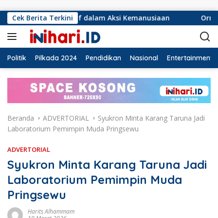
Langsung ke konten
sif dalam Aksi Kemanusiaan
Cek Berita Terkini
Ormas Laskar Lampung dan
Politik
Pilkada 2024
Pendidikan
Nasional
Entertainment
Beranda
ADVERTORIAL
Syukron Minta Karang Taruna Jadi
Laboratorium Pemimpin Muda Pringsewu
ADVERTORIAL
Syukron Minta Karang Taruna Jadi
Laboratorium Pemimpin Muda
Pringsewu
Harits Alhammam