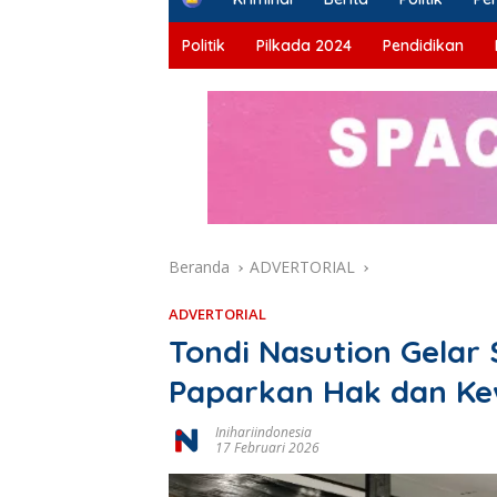
o
m
Politik
Pilkada 2024
Pendidikan
e
Beranda
ADVERTORIAL
ADVERTORIAL
Tondi Nasution Gelar S
Paparkan Hak dan K
Inihariindonesia
17 Februari 2026