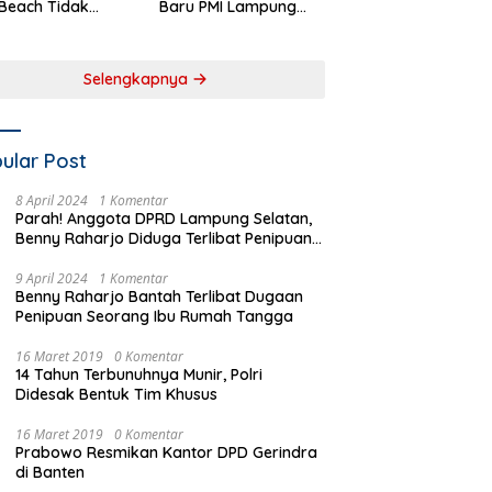
Beach Tidak
Baru PMI Lampung
aftar sebagai
Selatan Harus
 Pemerintah
Responsif dalam Aksi
rah
Kemanusiaan
Selengkapnya
ular Post
8 April 2024
1 Komentar
Parah! Anggota DPRD Lampung Selatan,
Benny Raharjo Diduga Terlibat Penipuan
Seorang Ibu Rumah Tangga
9 April 2024
1 Komentar
Benny Raharjo Bantah Terlibat Dugaan
Penipuan Seorang Ibu Rumah Tangga
16 Maret 2019
0 Komentar
14 Tahun Terbunuhnya Munir, Polri
Didesak Bentuk Tim Khusus
16 Maret 2019
0 Komentar
Prabowo Resmikan Kantor DPD Gerindra
di Banten