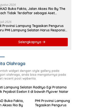
yover Natar
Agustus 2026
KAD Buka Fakta, Jalan Akses Rio By The
ach Tidak Terdaftar sebagai Aset
merintah Daerah
 Juli 2026
I Provinsi Lampung Tegaskan Pengurus
ru PMI Lampung Selatan Harus Responsif
lam Aksi Kemanusiaan
Selengkapnya
ita Olahraga
contoh widget dengan style gallery pada
gori olahraga, anda bisa mengaturnya pada
et recent post wpberita.
ti Lampung Selatan Radityo Egi Pratama
ik Pejabat Eselon II di bawah Flyover Natar
D Buka Fakta,
PMI Provinsi Lampung
n Akses Rio By
Tegaskan Pengurus