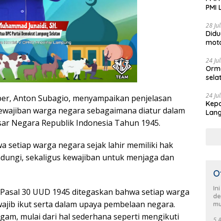
PMI 
Aksi
28 Ju
Didu
moto
Jadi
24 Ju
Orm
sela
HUT 
pimp
24 Ju
ber,
Anton Subagio
, menyampaikan penjelasan
Kepa
Sela
ewajiban warga negara sebagaimana diatur dalam
Lang
men
Demo
r Negara Republik Indonesia Tahun 1945.
 setiap warga negara sejak lahir memiliki hak
indungi, sekaligus kewajiban untuk menjaga dan
O
In
 Pasal 30 UUD 1945 ditegaskan bahwa setiap warga
de
ajib ikut serta dalam upaya pembelaan negara.
mu
gam, mulai dari hal sederhana seperti mengikuti
5 