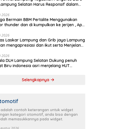
Lampung Selatan Harus Responsif dalam
 Kemanusiaan
li 2026
ga Bermain BBM Pertalite Menggunakan
r thunder dan di kumpulkan ke jerijen , Apri
 Sorotan Warga
li 2026
as Laskar Lampung dan Grib jaya Lampung
tan mengapresiasi dan ikut serta Menjelang
Partai Demokrat ke 25 tahun, DPC (dewan
inan cabang) Partai Demokrat Lampung
li 2026
la DLH Lampung Selatan Dukung penuh
tan gelar aksi bersih-bersih pantai dan
it Biru indonesia asri menjelang HUT
anam pohon
krat ke 25 Tahun
Selengkapnya
tomotif
i adalah contoh keterangan untuk widget
ngan kategori otomotif, anda bisa dengan
dah memasukkannya pada widget.
Agustus 2026