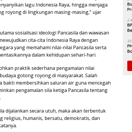
nyanyikan lagu Indonesia Raya, hingga menjaga
Bu
Pr
g royong di lingkungan masing-masing,” ujar
Fl
2 
BP
Be
utama sosialisasi ideologi Pancasila dan wawasan
Pe
ewujudkan cita-cita Indonesia Raya dengan
30
PM
ara yang memahami nilai-nilai Pancasila serta
Ba
tasikannya dalam kehidupan sehari-hari.
da
hkan praktik sederhana pengamalan nilai
budaya gotong royong di masyarakat. Salah
a bakti membersihkan saluran air guna mencegah
minkan pengamalan sila ketiga Pancasila tentang
.
asila dijalankan secara utuh, maka akan terbentuk
 religius, humanis, bersatu, demokratis, dan
katanya.