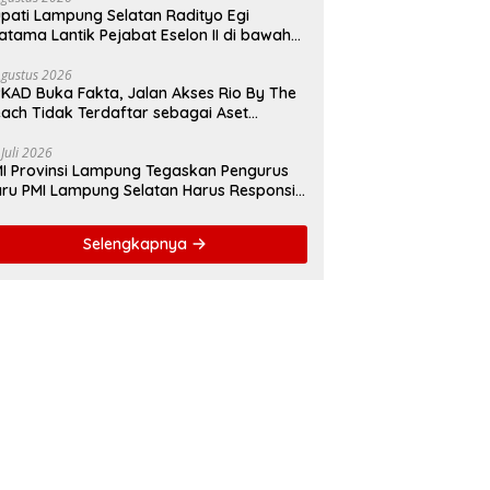
pati Lampung Selatan Radityo Egi
atama Lantik Pejabat Eselon II di bawah
yover Natar
Agustus 2026
KAD Buka Fakta, Jalan Akses Rio By The
ach Tidak Terdaftar sebagai Aset
merintah Daerah
 Juli 2026
I Provinsi Lampung Tegaskan Pengurus
ru PMI Lampung Selatan Harus Responsif
lam Aksi Kemanusiaan
Selengkapnya