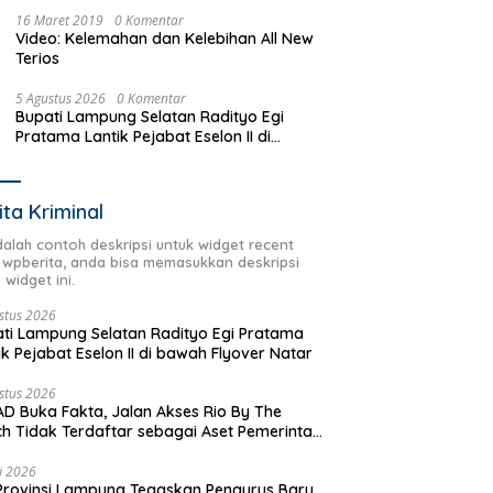
16 Maret 2019
0 Komentar
Video: Kelemahan dan Kelebihan All New
Terios
5 Agustus 2026
0 Komentar
Bupati Lampung Selatan Radityo Egi
Pratama Lantik Pejabat Eselon II di
bawah Flyover Natar
ita Kriminal
adalah contoh deskripsi untuk widget recent
 wpberita, anda bisa memasukkan deskripsi
 widget ini.
stus 2026
ti Lampung Selatan Radityo Egi Pratama
ik Pejabat Eselon II di bawah Flyover Natar
stus 2026
D Buka Fakta, Jalan Akses Rio By The
h Tidak Terdaftar sebagai Aset Pemerintah
rah
li 2026
Provinsi Lampung Tegaskan Pengurus Baru