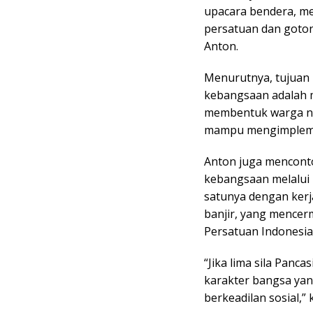
upacara bendera, me
persatuan dan goton
Anton.
Menurutnya, tujuan 
kebangsaan adalah m
membentuk warga neg
mampu mengimplemen
Anton juga menconto
kebangsaan melalui 
satunya dengan kerj
banjir, yang mencer
Persatuan Indonesia
“Jika lima sila Panc
karakter bangsa yang
berkeadilan sosial,” 