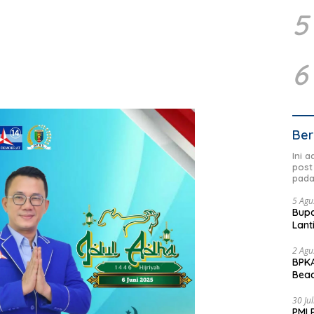
5
6
Ber
Ini 
post
pada
5 Agu
Bupa
Lant
2 Agu
BPKA
Beac
Dae
30 Ju
PMI 