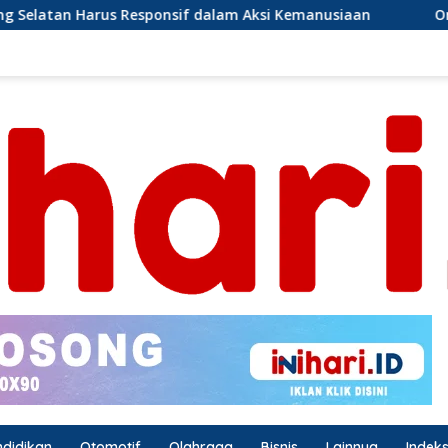
alam Aksi Kemanusiaan
Ormas Laskar Lampung dan Grib
ndidikan
Otomotif
Olahraga
Bisnis
Lainnya
Indek