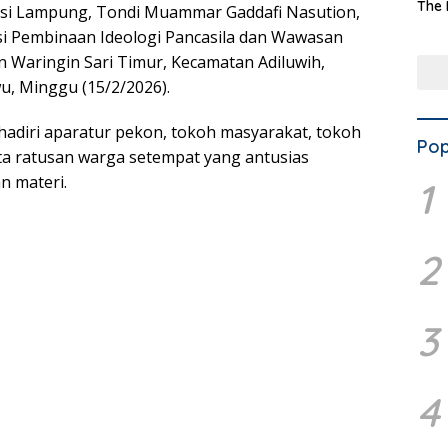
The 
nsi Lampung,
Tondi Muammar Gaddafi Nasution
,
Terd
si Pembinaan Ideologi Pancasila dan Wawasan
Aset
 Waringin Sari Timur, Kecamatan Adiluwih,
Dae
wu
, Minggu (15/2/2026).
ihadiri aparatur pekon, tokoh masyarakat, tokoh
Pop
a ratusan warga setempat yang antusias
n materi.
1
2
3
4