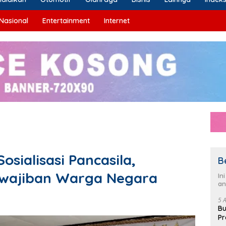
Nasional
Entertainment
Internet
osialisasi Pancasila,
B
ewajiban Warga Negara
In
an
5 
Bu
Pr