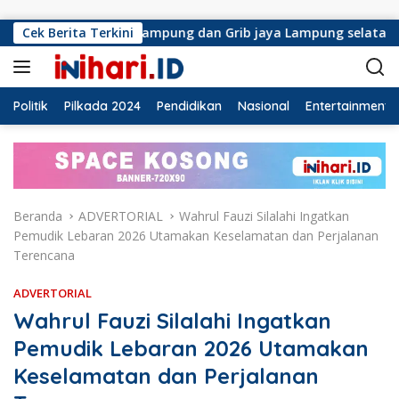
Langsung ke konten
Lampung dan Grib jaya Lampung selatan mengapresiasi dan iku
Cek Berita Terkini
Politik
Pilkada 2024
Pendidikan
Nasional
Entertainment
Beranda
ADVERTORIAL
Wahrul Fauzi Silalahi Ingatkan
Pemudik Lebaran 2026 Utamakan Keselamatan dan Perjalanan
Terencana
ADVERTORIAL
Wahrul Fauzi Silalahi Ingatkan
Pemudik Lebaran 2026 Utamakan
Keselamatan dan Perjalanan