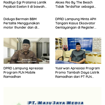
Radityo Egi Pratama Lantik
Akses Rio By The Beach
Pejabat Eselon II di bawah
Tidak Terdaftar sebagai
Flyover Natar
Aset Pemerintah Daerah
Diduga Bermain BBM
DPRD Lampung Minta APH
Pertalite Menggunakan
Tangani Kasus Eksavator
motor thunder dan di
Gentayangan di Register
kumpulkan ke jerijen , Apri
Bukit Rigis
Jadi Sorotan Warga
DPRD Lampung Apresiasi
Yusirwan Apresiasi Program
Program PLN Mobile
Promo Tambah Daya Listrik
Ramadhan
Ramadhan dari PT PLN
(Persero)