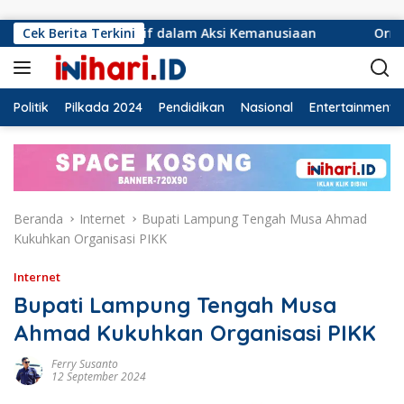
Langsung ke konten
nsif dalam Aksi Kemanusiaan
Cek Berita Terkini
Ormas Laskar Lampung da
Politik
Pilkada 2024
Pendidikan
Nasional
Entertainment
Beranda
Internet
Bupati Lampung Tengah Musa Ahmad
Kukuhkan Organisasi PIKK
Internet
Bupati Lampung Tengah Musa
Ahmad Kukuhkan Organisasi PIKK
Ferry Susanto
12 September 2024