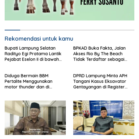
Rekomendasi untuk kamu
Bupati Lampung Selatan
BPKAD Buka Fakta, Jalan
Radityo Egi Pratama Lantik
Akses Rio By The Beach
Pejabat Eselon II di bawah
Tidak Terdaftar sebagai
Flyover Natar
Aset Pemerintah Daerah
Diduga Bermain BBM
DPRD Lampung Minta APH
Pertalite Menggunakan
Tangani Kasus Eksavator
motor thunder dan di
Gentayangan di Register
kumpulkan ke jerijen , Apri
Bukit Rigis
Jadi Sorotan Warga